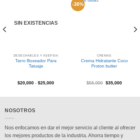
-36%
Añadir
Añadir
a la
a la
lista de
lista de
deseos
deseos
SIN EXISTENCIAS
DESECHABLES Y ASEPSIA
CREMAS
Tarro Boxeador Para
Crema Hidratante Coco
Tatuaje
Proton butter
Rango
El
El
$
20,000
-
$
25,000
$
55,000
$
35,000
de
precio
precio
precios:
original
actual
desde
era:
es:
$20,000
$55,000.
$35,000.
hasta
$25,000
NOSOTROS
Nos enfocamos en dar el mejor servicio al cliente al ofrecer
los mejores productos de la industria. Ahorra tiempo y