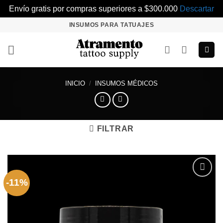
Envío gratis por compras superiores a $300.000
Descartar
Saltar
INSUMOS PARA TATUAJES
al
contenido
INICIO
/
INSUMOS MÉDICOS
FILTRAR
-11%
Añadir
a la
lista de
deseos