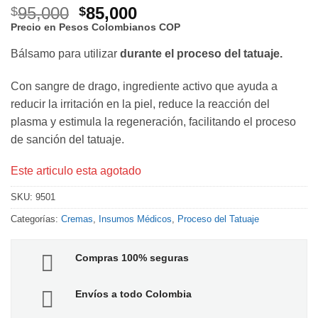
El
El
95,000
85,000
$
$
precio
precio
Precio en Pesos Colombianos
COP
original
actual
Bálsamo para utilizar
durante el proceso del tatuaje.
era:
es:
$95,000.
$85,000.
Con sangre de drago, ingrediente activo que ayuda a
reducir la irritación en la piel, reduce la reacción del
plasma y estimula la regeneración, facilitando el proceso
de sanción del tatuaje.
Este articulo esta agotado
SKU:
9501
Categorías:
Cremas
,
Insumos Médicos
,
Proceso del Tatuaje
Compras 100% seguras
Envíos a todo Colombia