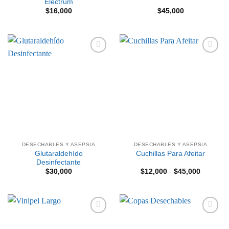
Electrum
$
16,000
$
45,000
Añadir
Añadir
a la
a la
lista de
lista de
deseos
deseos
DESECHABLES Y ASEPSIA
DESECHABLES Y ASEPSIA
Glutaraldehído
Cuchillas Para Afeitar
Desinfectante
Rango
$
30,000
$
12,000
-
$
45,000
de
precios:
desde
$12,000
hasta
$45,000
Añadir
Añadir
a la
a la