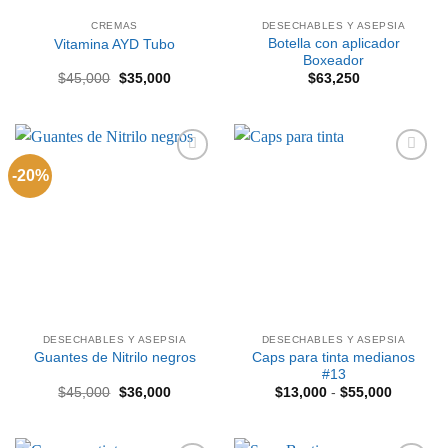
CREMAS
DESECHABLES Y ASEPSIA
Botella con aplicador
Vitamina AYD Tubo
Boxeador
El
El
$
45,000
$
35,000
$
63,250
precio
precio
original
actual
era:
es:
$45,000.
$35,000.
-20%
Añadir
Añadir
a la
a la
lista de
lista de
deseos
deseos
DESECHABLES Y ASEPSIA
DESECHABLES Y ASEPSIA
Caps para tinta medianos
Guantes de Nitrilo negros
#13
El
El
Rango
$
45,000
$
36,000
$
13,000
-
$
55,000
precio
precio
de
original
actual
precios:
era:
es:
desde
$45,000.
$36,000.
$13,000