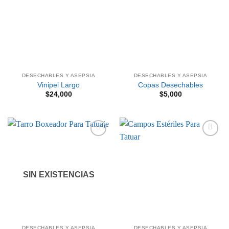
lista de
lista de
deseos
deseos
DESECHABLES Y ASEPSIA
DESECHABLES Y ASEPSIA
Vinipel Largo
Copas Desechables
$
24,000
$
5,000
Añadir
Añadir
a la
a la
lista de
lista de
deseos
deseos
SIN EXISTENCIAS
DESECHABLES Y ASEPSIA
DESECHABLES Y ASEPSIA