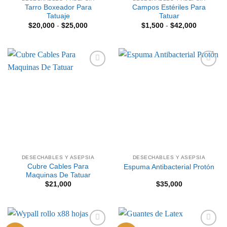
Tarro Boxeador Para
Campos Estériles Para
Tatuaje
Tatuar
Rango
Rango
$
20,000
-
$
25,000
$
1,500
-
$
42,000
de
de
precios:
precios:
desde
desde
$20,000
$1,500
hasta
hasta
$25,000
$42,000
Añadir
Añadir
a la
a la
lista de
lista de
deseos
deseos
DESECHABLES Y ASEPSIA
DESECHABLES Y ASEPSIA
Cubre Cables Para
Espuma Antibacterial Protón
Maquinas De Tatuar
$
21,000
$
35,000