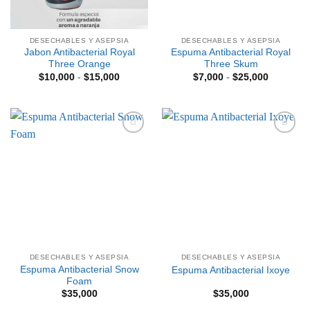
DESECHABLES Y ASEPSIA
DESECHABLES Y ASEPSIA
Jabon Antibacterial Royal
Espuma Antibacterial Royal
Three Orange
Three Skum
Rango
Rango
$
10,000
-
$
15,000
$
7,000
-
$
25,000
de
de
precios:
precios:
desde
desde
$10,000
$7,000
hasta
hasta
$15,000
$25,000
Añadir
Añadir
a la
a la
lista de
lista de
deseos
deseos
DESECHABLES Y ASEPSIA
DESECHABLES Y ASEPSIA
Espuma Antibacterial Snow
Espuma Antibacterial Ixoye
Foam
$
35,000
$
35,000