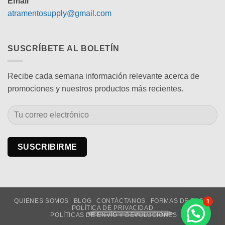
Email
atramentosupply@gmail.com
SUSCRÍBETE AL BOLETÍN
Recibe cada semana información relevante acerca de
promociones y nuestros productos más recientes.
QUIENES SOMOS
BLOG
CONTÁCTANOS
FORMAS DE PAGO
1
POLÍTICA DE PRIVACIDAD
¿Necesitas Ayuda?
POLÍTICAS DE ENVÍO Y DEVOLUCIONES