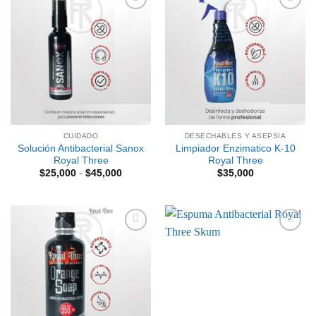
Añadir
Añadir
a la
a la
lista de
lista de
deseos
deseos
CUIDADO
DESECHABLES Y ASEPSIA
Solución Antibacterial Sanox
Limpiador Enzimatico K-10
Royal Three
Royal Three
Rango
$
25,000
-
$
45,000
$
35,000
de
precios:
desde
$25,000
hasta
$45,000
Añadir
Añadir
a la
a la
lista de
lista de
deseos
deseos