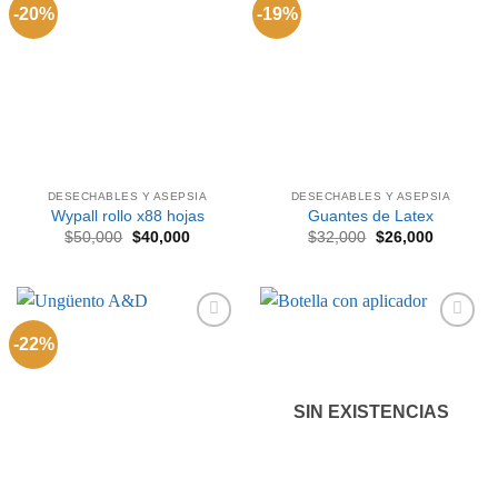
-20%
-19%
Añadir
Añadir
a la
a la
lista de
lista de
deseos
deseos
DESECHABLES Y ASEPSIA
DESECHABLES Y ASEPSIA
Wypall rollo x88 hojas
Guantes de Latex
El
El
El
El
$
50,000
$
40,000
$
32,000
$
26,000
precio
precio
precio
precio
original
actual
original
actual
era:
es:
era:
es:
$50,000.
$40,000.
$32,000.
$26,000.
-22%
Añadir
Añadir
a la
a la
lista de
lista de
deseos
deseos
SIN EXISTENCIAS