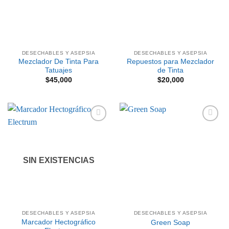
DESECHABLES Y ASEPSIA
DESECHABLES Y ASEPSIA
Mezclador De Tinta Para
Repuestos para Mezclador
Tatuajes
de Tinta
$
45,000
$
20,000
Añadir
Añadir
a la
a la
lista de
lista de
deseos
deseos
SIN EXISTENCIAS
DESECHABLES Y ASEPSIA
DESECHABLES Y ASEPSIA
Marcador Hectográfico
Green Soap