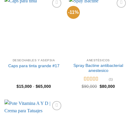
hasta
$55,000
-11%
Añadir
Añadir
a la
a la
lista de
lista de
deseos
deseos
DESECHABLES Y ASEPSIA
ANESTÉSICOS
Spray Bactine antibacterial
Caps para tinta grande #17
anestesico
(1)
Valorado
Rango
El
El
$
15,000
-
$
65,000
$
90,000
$
80,000
de
precio
precio
con
5
de 5
precios:
original
actual
desde
era:
es:
$15,000
$90,000.
$80,000.
hasta
$65,000
Añadir
a la
lista de
deseos