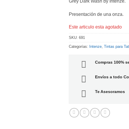
Grey Dark Wash by Intenze.
Presentación de una onza.
Este articulo esta agotado
SKU:
691
Categorías:
Intenze
,
Tintas para Ta
Compras 100% s
Envíos a todo C
Te Asesoramos