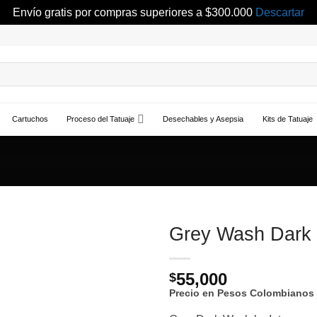
Envío gratis por compras superiores a $300.000
Descartar
Cartuchos
Proceso del Tatuaje
Desechables y Asepsia
Kits de Tatuaje
Grey Wash Dark
Añadir
55,000
a la
$
lista de
Precio en Pesos Colombianos
deseos