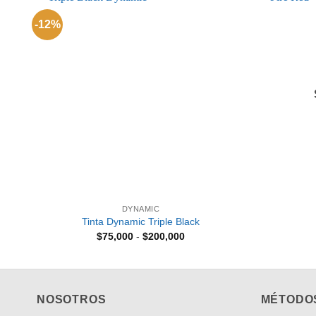
-12%
Añadir
a la
lista de
deseos
+
+
DYNAMIC
Tinta Dynamic Triple Black
Rango
$
75,000
-
$
200,000
de
precios:
desde
$75,000
hasta
$200,000
NOSOTROS
MÉTODO