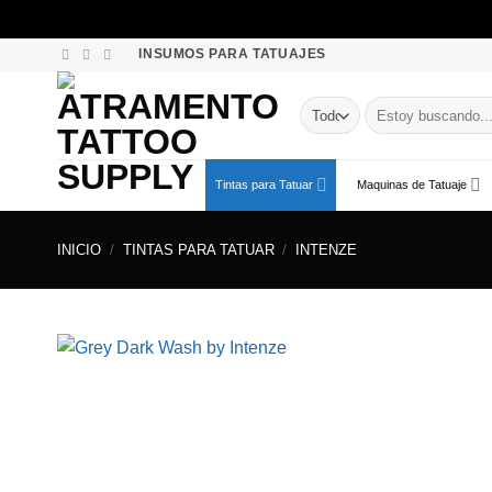
Saltar
INSUMOS PARA TATUAJES
al
contenido
Buscar
por:
Tintas para Tatuar
Maquinas de Tatuaje
INICIO
/
TINTAS PARA TATUAR
/
INTENZE