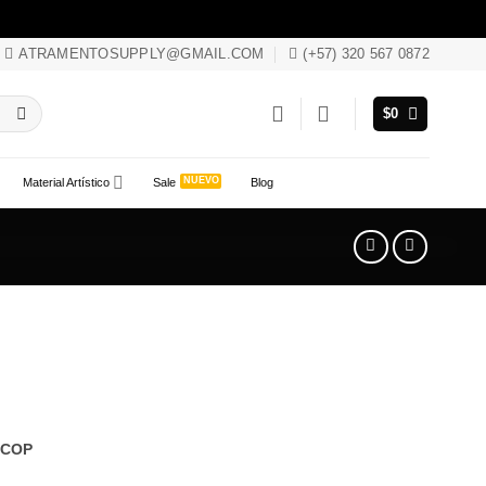
ATRAMENTOSUPPLY@GMAIL.COM
(+57) 320 567 0872
$
0
Material Artístico
Sale
Blog
COP