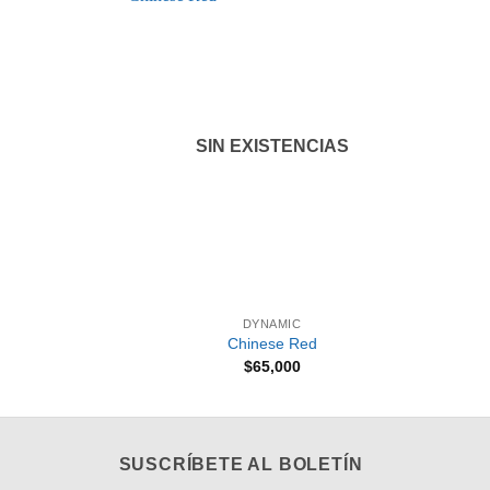
Añadir
Añadir
a la
a la
lista de
lista de
deseos
deseos
SIN EXISTENCIAS
+
+
DYNAMIC
Chinese Red
Rango
$
65,000
de
precios:
desde
$75,000
hasta
$185,000
SUSCRÍBETE AL BOLETÍN