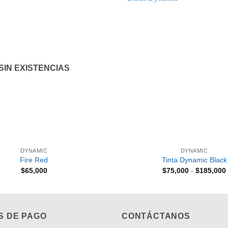
Añadir
a la
lista de
deseos
SIN EXISTENCIAS
+
DYNAMIC
DYNAMIC
Fire Red
Tinta Dynamic Black
$
65,000
$
75,000
-
$
185,000
S DE PAGO
CONTÁCTANOS