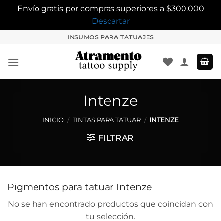
Envío gratis por compras superiores a $300.000
Descartar
Saltar
INSUMOS PARA TATUAJES
al
contenido
Intenze
INICIO
/
TINTAS PARA TATUAR
/
INTENZE
FILTRAR
Pigmentos para tatuar Intenze
No se han encontrado productos que coincidan con
tu selección.