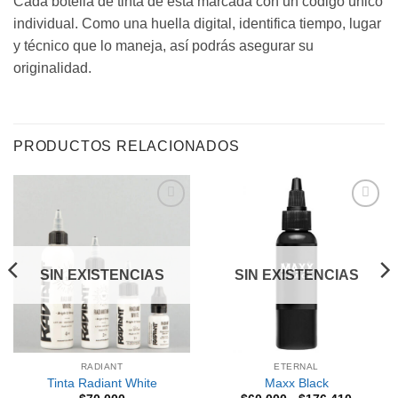
Cada botella de tinta de está marcada con un código único
individual. Como una huella digital, identifica tiempo, lugar
y técnico que lo maneja, así podrás asegurar su
originalidad.
PRODUCTOS RELACIONADOS
Añadir
Añadir
a la
a la
lista de
lista de
deseos
deseos
SIN EXISTENCIAS
SIN EXISTENCIAS
RADIANT
ETERNAL
Tinta Radiant White
Maxx Black