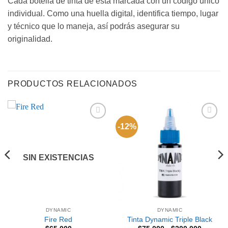
Cada botella de tinta de está marcada con un código único
individual. Como una huella digital, identifica tiempo, lugar
y técnico que lo maneja, así podrás asegurar su
originalidad.
PRODUCTOS RELACIONADOS
-12%
Añadir
Añadir
a la
a la
lista de
lista de
deseos
deseos
SIN EXISTENCIAS
DYNAMIC
DYNAMIC
Fire Red
Tinta Dynamic Triple Black