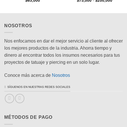
Rango
$
65,000
$
75,000
-
$
200,000
de
s:
precios:
desde
00
$75,000
hasta
410
$200,00
NOSOTROS
Nos enfocamos en dar el mejor servicio al cliente al ofrecer
los mejores productos de la industria. Ahorra tiempo y
dinero al encontrar todos los insumos necesarios para tus
proyectos de tatuaje y piercing en un solo lugar.
Conoce más acerca de
Nosotros
SÍGUENOS EN NUESTRAS REDES SOCIALES
MÉTODOS DE PAGO