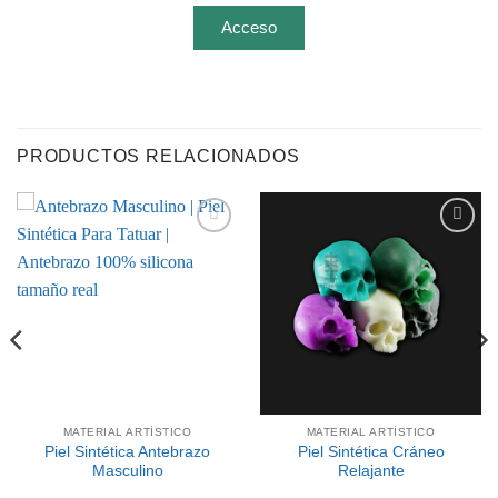
Acceso
PRODUCTOS RELACIONADOS
Añadir
Añadir
a la
a la
lista de
lista de
deseos
deseos
MATERIAL ARTÍSTICO
MATERIAL ARTÍSTICO
Piel Sintética Antebrazo
Piel Sintética Cráneo
Masculino
Relajante