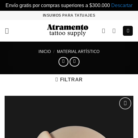
Envío gratis por compras superiores a $300.000
Descartar
Saltar
INSUMOS PARA TATUAJES
al
contenido
INICIO
/
MATERIAL ARTÍSTICO
FILTRAR
Añadir
a la
lista de
deseos