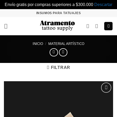
Envío gratis por compras superiores a $300.000
Descartar
Saltar
INSUMOS PARA TATUAJES
al
contenido
INICIO
/
MATERIAL ARTÍSTICO
FILTRAR
Añadir
a la
lista de
deseos