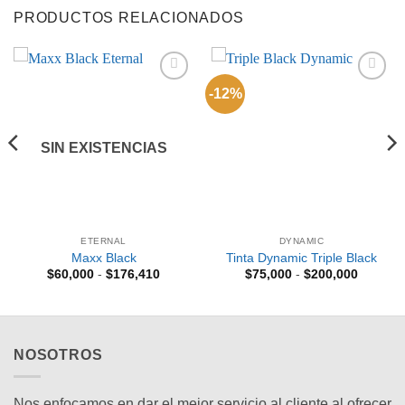
PRODUCTOS RELACIONADOS
-12%
Añadir
Añadir
a la
a la
lista de
lista de
deseos
deseos
SIN EXISTENCIAS
ETERNAL
DYNAMIC
Maxx Black
Tinta Dynamic Triple Black
Rango
Rango
$
60,000
-
$
176,410
$
75,000
-
$
200,000
de
de
precios:
precios:
desde
desde
$60,000
$75,000
hasta
hasta
$176,410
$200,00
NOSOTROS
Nos enfocamos en dar el mejor servicio al cliente al ofrecer