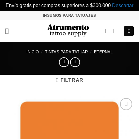
Envío gratis por compras superiores a $300.000
Descartar
Saltar
INSUMOS PARA TATUAJES
al
contenido
INICIO
/
TINTAS PARA TATUAR
/
ETERNAL
FILTRAR
Añadir
a la
lista de
deseos