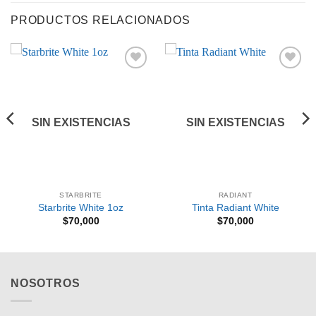
PRODUCTOS RELACIONADOS
Añadir
Añadir
a la
a la
lista de
lista de
deseos
deseos
SIN EXISTENCIAS
SIN EXISTENCIAS
STARBRITE
RADIANT
Starbrite White 1oz
Tinta Radiant White
$
70,000
$
70,000
s:
00
410
NOSOTROS