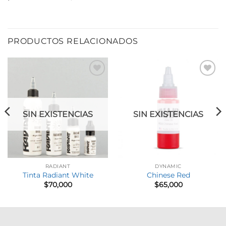
PRODUCTOS RELACIONADOS
Añadir
Añadir
a la
a la
lista de
lista de
deseos
deseos
SIN EXISTENCIAS
SIN EXISTENCIAS
RADIANT
DYNAMIC
Tinta Radiant White
Chinese Red
$
70,000
$
65,000