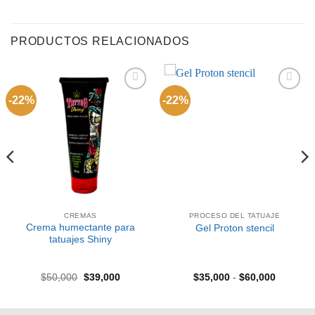
PRODUCTOS RELACIONADOS
-22%
-22%
Añadir
Añadir
a la
a la
lista de
lista de
deseos
deseos
CREMAS
PROCESO DEL TATUAJE
Crema humectante para
Gel Proton stencil
tatuajes Shiny
El
El
Rango
$
50,000
$
39,000
$
35,000
-
$
60,000
precio
precio
de
:
original
actual
precios:
era:
es:
desde
0
$50,000.
$39,000.
$35,000