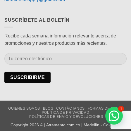
SUSCRÍBETE AL BOLETÍN
Recibe cada semana información relevante acerca de
promociones y nuestros productos más recientes.
1
QUIENES SOMOS
BLOG
CONTÁCTANOS
FORMAS DE PAGO
POLÍTICA DE PRIVACIDAD
¿Necesitas Ayuda?
POLÍTICAS DE ENVÍO Y DEVOLUCIONES
Copyright 2026 © | Atramento.com.co | Medellín - Colombia