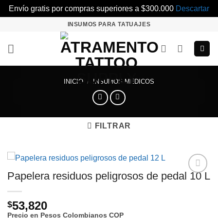
Envío gratis por compras superiores a $300.000
Descartar
Saltar
INSUMOS PARA TATUAJES
al
contenido
INICIO
/
INSUMOS MÉDICOS
FILTRAR
Papelera residuos peligrosos de pedal 10 L
Añadir
a la
lista de
53,820
$
deseos
Precio en Pesos Colombianos
COP