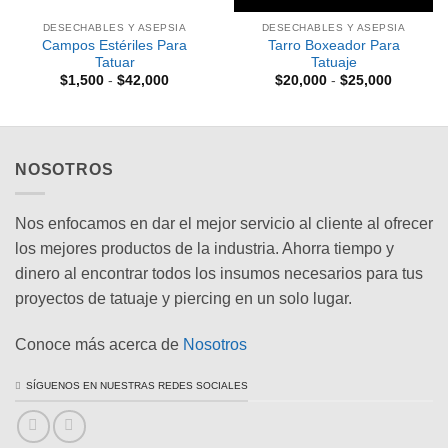
DESECHABLES Y ASEPSIA
DESECHABLES Y ASEPSIA
Campos Estériles Para
Tarro Boxeador Para
Tatuar
Tatuaje
Rango
Rango
$
1,500
-
$
42,000
$
20,000
-
$
25,000
de
de
precios:
precios:
desde
desde
.
$1,500
$20,000
hasta
hasta
$42,000
$25,000
NOSOTROS
Nos enfocamos en dar el mejor servicio al cliente al ofrecer
los mejores productos de la industria. Ahorra tiempo y
dinero al encontrar todos los insumos necesarios para tus
proyectos de tatuaje y piercing en un solo lugar.
Conoce más acerca de
Nosotros
SÍGUENOS EN NUESTRAS REDES SOCIALES