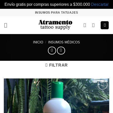
Envío gratis por compras superiores a $300.000
Descartar
Saltar
INSUMOS PARA TATUAJES
al
contenido
INICIO
/
INSUMOS MÉDICOS
FILTRAR
Añadir
a la
lista de
deseos