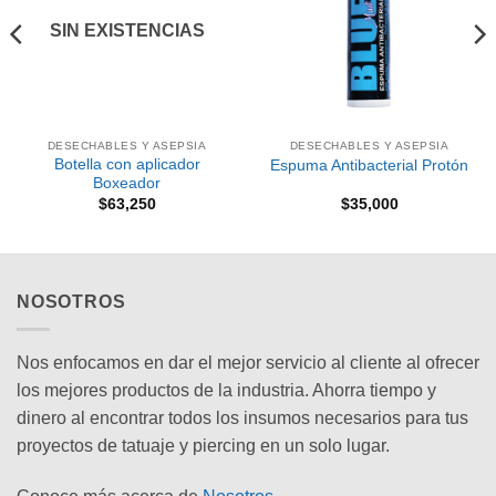
deseos
deseos
SIN EXISTENCIAS
DESECHABLES Y ASEPSIA
DESECHABLES Y ASEPSIA
Botella con aplicador
Espuma Antibacterial Protón
Boxeador
$
63,250
$
35,000
:
0
0
NOSOTROS
Nos enfocamos en dar el mejor servicio al cliente al ofrecer
los mejores productos de la industria. Ahorra tiempo y
dinero al encontrar todos los insumos necesarios para tus
proyectos de tatuaje y piercing en un solo lugar.