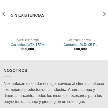
Añadir
Añadir
a la
a la
lista de
lista de
deseos
deseos
SIN EXISTENCIAS
CARTUCHOS WJX
CARTUCHOS WJX
Cartuchos WJX 17RM
Cartuchos WJX 05 RL
$
90,000
$
90,000
NOSOTROS
Nos enfocamos en dar el mejor servicio al cliente al ofrecer
los mejores productos de la industria. Ahorra tiempo y
dinero al encontrar todos los insumos necesarios para tus
proyectos de tatuaje y piercing en un solo lugar.