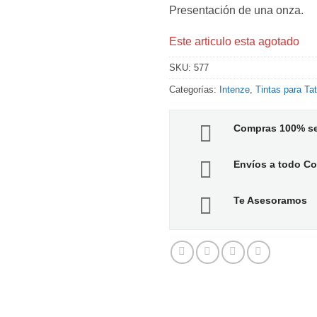
Presentación de una onza.
Este articulo esta agotado
SKU:
577
Categorías:
Intenze
,
Tintas para Ta
Compras 100% s
Envíos a todo C
Te Asesoramos