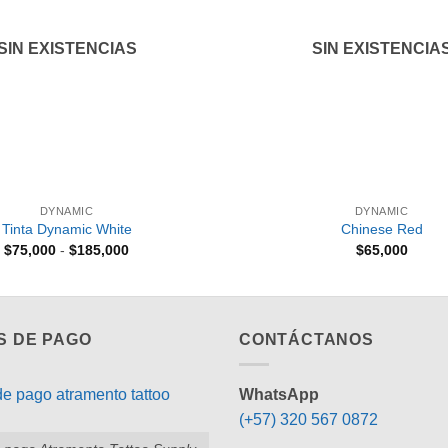
SIN EXISTENCIAS
SIN EXISTENCIA
+
DYNAMIC
DYNAMIC
Tinta Dynamic White
Chinese Red
Rango
$
75,000
-
$
185,000
$
65,000
de
precios:
desde
$75,000
hasta
$185,000
S DE PAGO
CONTÁCTANOS
WhatsApp
(+57) 320 567 0872