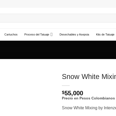
Cartuchos
Proceso del Tatuaje
Desechables y Asepsia
Kits de Tatuaje
Snow White Mixi
Añadir
55,000
a la
$
lista de
Precio en Pesos Colombianos
deseos
Snow White Mixing by Intenz