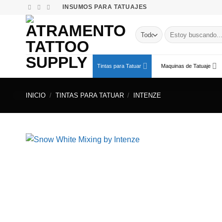
Saltar
INSUMOS PARA TATUAJES
al
contenido
Buscar
por:
Tintas para Tatuar
Maquinas de Tatuaje
INICIO
/
TINTAS PARA TATUAR
/
INTENZE