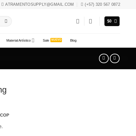
ATRAMENTOSUPPLY@GMAIL.COM
(+57) 320 567 0872
$
0
Material Artístico
Sale
Blog
ng
COP
e.