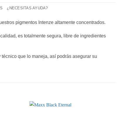
AS
¿NECESITAS AYUDA?
 nuestros pigmentos Intenze altamente concentrados.
calidad, es totalmente segura, libre de ingredientes
 y técnico que lo maneja, así podrás asegurar su
Añadir
Añadir
a la
a la
lista de
lista de
deseos
deseos