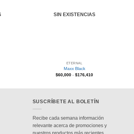
S
SIN EXISTENCIAS
+
+
ETERNAL
Maxx Black
Rango
$
60,000
-
$
176,410
de
precios:
desde
$60,000
hasta
$176,410
SUSCRÍBETE AL BOLETÍN
Recibe cada semana información
relevante acerca de promociones y
nuestros productos más recientes.